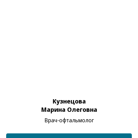
бесшовную хирургию и выздоровление пациента
в минимальный срок!
Кузнецова
Марина Олеговна
Наши партнеры
Врач-офтальмолог
Общее количество пациентов сети ежегодно превышает
20000 человек! Из них свыше 5000 проходят хирургическое
лечение.