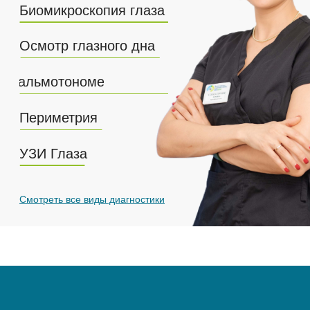
пневмотонометрия (определение
внутриглазного давления)
биомикроскопия (бесконтактное
исследование структур глаза с помощью
специального прибора – щелевой лампы)
Имя
+7
Ознакомлен(а) с
Политикой
конфиденциальности
,
Положением об
обработке персональных данных
и
Согласием на
обработку персональных данных