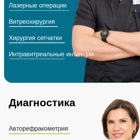
Смотреть все виды диагностики
Запишитесь
на консультацию
Консультация включает в себя:
визуальное исследование
офтальмоскопия (осмотр глазного дна)
авторефрактометрия (исследование
рефракции глаз)
визометрия (определение остроты зрения)
оптическая биометрия (метод измерения
биометрических параметров глаза)