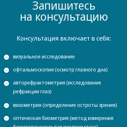
Записаться на прием
О клинике
Группа глазных клиник
«Визус Абсолют»
занимает
лидирующие позиции в России по офтальмологии.
За время работы клиник было прооперировано
более
35000
тысяч пациентов
Здравствуйте!
Я, Сударкин Алексей, директор сети клиник
ООО «Визус Абсолют».
Цель работы наших клиник – качественная и
эффективная офтальмологическая помощь.