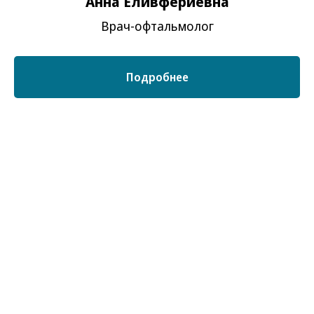
Анна Еливфериевна
Врач-офтальмолог
В «
Визус Абсолют
»
используются передовые
медицинские технологии
Подробнее
В клинике «Визус Абсолют» выполняются операции при
Выстроенная систем
всех видах помутнения хрусталика. Ультразвуковые
хирургическое лечени
приборы нового поколения, мягкие интраокулярные линзы
исследования, включ
и современные расходные материалы обеспечивают