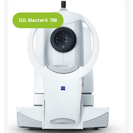
УСЛУГИ
Диагностика
Лечение катаракты
Лечение глаукомы
Лазерные операции
Витреоретинальная хирургия
Лечение кератоконуса
Интравитреальные инъекции
Лабораторные исследования
Детское отделение
Онлайн-услуги
О КЛИНИКЕ