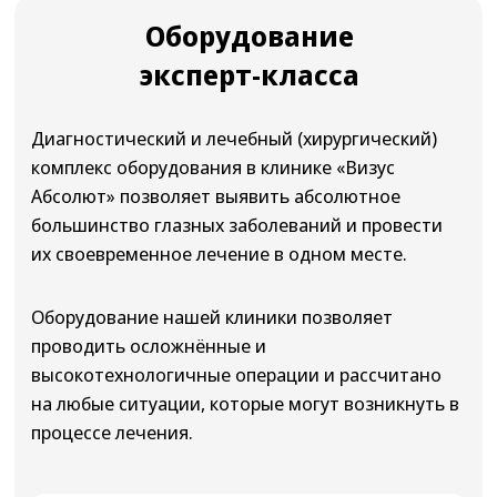
Лицензия ЛО41-01135-35/00362339