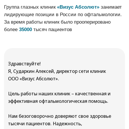
Квалифицированные специалисты,
вежливый персонал, индивидуальный
подход. Всё просто здорово, надеюсь,
что не вернусь, но если возникнут
проблемы со зрением, то только сюда.
Подруге сделали операцию. Зрение
стало 150%. Мы в шоке, видит все
и даже то что не нужно.
Очень вежливые сотрудники, начиная с
гардероба и ресепшена и заканчивая
кабинетом врача! Все быстро и понятно:
все обследования, консультация врача,
назначения. Осталось очень приятное
впечатление после посещения клиники.
Смотреть все отзывы на сайте