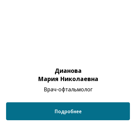
ООО Предприятие "Репер-НН" —
компания по производству медицинских
инструментов и оборудования . В 2016
году каждая 5-я ИОЛ имплантированная в
России была произведена в Репер-НН
Компания Rayner – это британская
компания легенда, потому что именно она
первой в мире начала производить
искусственные интраокулярные линзы
(ИОЛ). На мировом рынке ИОЛ она
работает уже более 60 лет.
Дианова
Мария Николаевна
Врач-офтальмолог
Контакты
Подробнее
Ярославль
Адрес
ул. Индустриальная 31/14