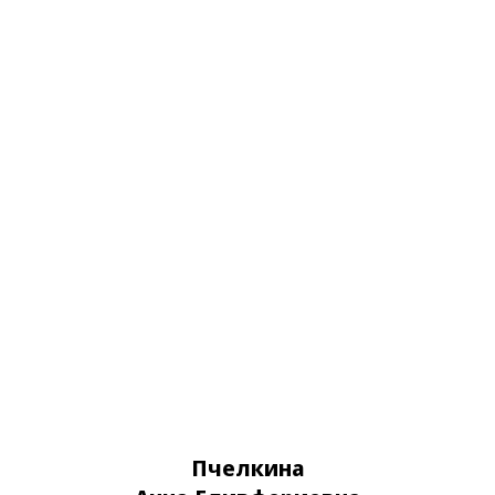
IOL Master® 700
Подробнее обо всем оборудовании
Пчелкина