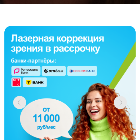
Лечение
Катаракта
Глаукома
Лазерные операции
Витреохирургия