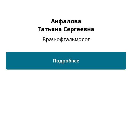
Анфалова
Татьяна Сергеевна
Врач-офтальмолог
Оборудование
эксперт-класса
Подробнее
Диагностический и лечебный (хирургический)
комплекс оборудования в клинике «Визус
Абсолют» позволяет выявить абсолютное
большинство глазных заболеваний и провести
их своевременное лечение в одном месте.
Оборудование нашей клиники позволяет
проводить осложнённые и
высокотехнологичные операции и рассчитано
на любые ситуации, которые могут возникнуть в
процессе лечения.