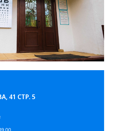
, 41 СТР. 5
8
19.00